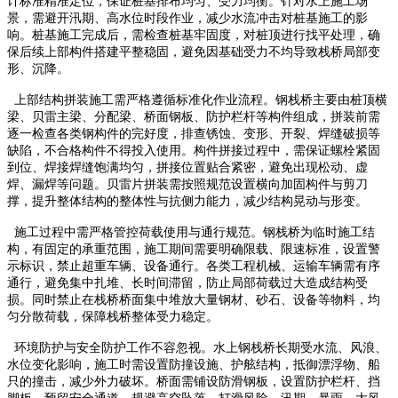
计标准精准定位，保证桩基排布均匀、受力均衡。针对水上施工场
景，需避开汛期、高水位时段作业，减少水流冲击对桩基施工的影
响。桩基施工完成后，需检查桩基牢固度，对桩顶进行找平处理，确
保后续上部构件搭建平整稳固，避免因基础受力不均导致栈桥局部变
形、沉降。
上部结构拼装施工需严格遵循标准化作业流程。钢栈桥主要由桩顶横
梁、贝雷主梁、分配梁、桥面钢板、防护栏杆等构件组成，拼装前需
逐一检查各类钢构件的完好度，排查锈蚀、变形、开裂、焊缝破损等
缺陷，不合格构件不得投入使用。构件拼接过程中，需保证螺栓紧固
到位、焊接焊缝饱满均匀，拼接位置贴合紧密，避免出现松动、虚
焊、漏焊等问题。贝雷片拼装需按照规范设置横向加固构件与剪刀
撑，提升整体结构的整体性与抗侧力能力，减少结构晃动与形变。
施工过程中需严格管控荷载使用与通行规范。钢栈桥为临时施工结
构，有固定的承重范围，施工期间需要明确限载、限速标准，设置警
示标识，禁止超重车辆、设备通行。各类工程机械、运输车辆需有序
通行，避免集中扎堆、长时间滞留，防止局部荷载过大造成结构受
损。同时禁止在栈桥桥面集中堆放大量钢材、砂石、设备等物料，均
匀分散荷载，保障栈桥整体受力稳定。
环境防护与安全防护工作不容忽视。水上钢栈桥长期受水流、风浪、
水位变化影响，施工时需设置防撞设施、护舷结构，抵御漂浮物、船
只的撞击，减少外力破坏。桥面需铺设防滑钢板，设置防护栏杆、挡