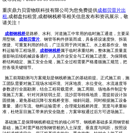
重庆鼎力贝雷物联科技有限公司为您免费提供
成都贝雷片出
租
,成都盘扣租赁,成都钢栈桥等相关信息发布和资讯展示，敬
请关注！
成都钢栈桥
是路桥、水利、河道施工中常用的临时施工通道，主要采
用型钢、
成都贝雷片
、钢管等构件拼装而成，具备搭设速度快、拆装
便捷、可重复利用的特点，广泛应用于跨河施工、水上桩基作业、物
料运输等工程场景。
成都钢栈桥
属于临时承重结构，整体施工质量直
接影响后续机械设备通行、人员作业安全与工程施工进度。为保障栈
桥结构稳定、施工安全合规，施工全过程需要严格遵循施工规范，把
控各项关键细节。
施工前期勘测与方案规划是钢栈桥施工的基础前提。正式施工前，施
工团队需要对施工现场水域环境、河床地质、水位变化、水流速度等
参数进行全面勘测，结合工程荷载需求、施工周期、场地条件制定专
项施工方案。针对河床软弱土层、流沙层等特殊地质，需提前设计加
固措施，避免基础沉降引发栈桥变形、倾斜问题。同时根据施工设备
重量、通行车流、物料运输需求，合理规划栈桥跨度、宽度与承重标
准，杜绝盲目施工带来的安全隐患，方案审核通过后方可进场施工。
基础施工是保障钢栈桥稳定性的核心环节。钢栈桥基础多采用钢管桩
基础，施工时需严格控制钢管桩的入土深度、垂直度与间距，按照设