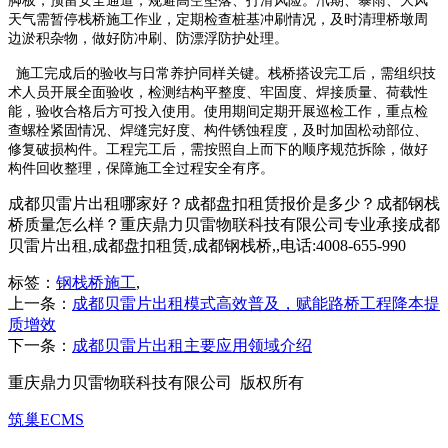
脚板，预留安全通道，规避高空坠落、打滑风险。汛期、暴雨、大风
天气需暂停栈桥施工作业，定期检查桩基冲刷情况，及时清理桥墩周
边淤积杂物，做好防冲刷、防漂浮防护处理。
施工完成后的验收与日常养护同样关键。栈桥搭设完工后，需组织技
术人员开展全面验收，检测结构平整度、牢固度、焊接质量、荷载性
能，验收合格后方可投入使用。使用期间定期开展巡检工作，重点检
查螺栓紧固情况、焊缝完好度、构件锈蚀程度，及时加固松动部位、
修复破损构件。工程完工后，需按照自上而下的顺序规范拆除，做好
构件回收整理，保障施工全过程安全有序。
成都贝雷片出租哪家好？成都盘扣租赁报价是多少？成都钢栈
桥质量怎么样？重庆鼎力贝雷物联科技有限公司专业承接成都
贝雷片出租,成都盘扣租赁,成都钢栈桥,,电话:4008-655-990
标签：
钢栈桥施工
,
上一条：
成都贝雷片出租模式高效普及，赋能路桥工程降本提
质增效
下一条：
成都贝雷片出租主要应用领域介绍
重庆鼎力贝雷物联科技有限公司 版权所有
筑巢ECMS