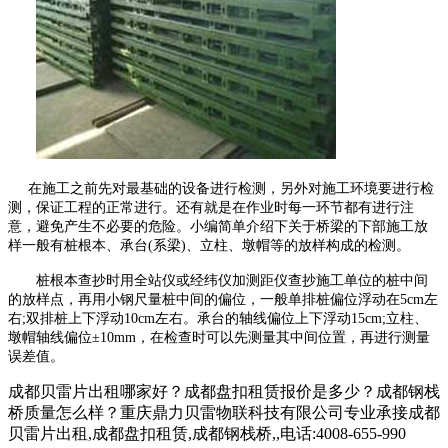
在施工之前先对最基础的设备进行检测，另外对施工环境要进行检
测，保证工程的正常进行。还有就是在作业时每一环节都有进行注
意，避免产生不必要的危险。小编简单介绍下关于桥梁的下部施工放
样一般有桩根本、承台(系梁)、立柱、墩帽等的放样构成的检测。
桩根本查抄时用全站仪或经纬仪加测距仪查抄施工单位的桩中间
的放样点，再用小钢尺量桩中间的偏位，一般单排桩偏位浮动在5cm左
右;双排桩上下浮动10cm左右。承台的轴线偏位上下浮动15cm;立柱、
墩帽轴线偏位±10mm，在检查时可以先测量其中间位置，再进行测量
误差值。
成都贝雷片出租哪家好？成都盘扣租赁报价是多少？成都钢栈
桥质量怎么样？重庆鼎力贝雷物联科技有限公司专业承接成都
贝雷片出租,成都盘扣租赁,成都钢栈桥,,电话:4008-655-990