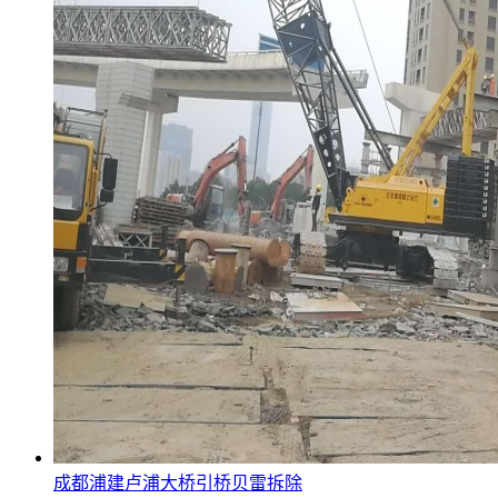
成都浦建卢浦大桥引桥贝雷拆除